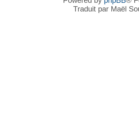
Powered by
phpBB
® F
Traduit par Maël S