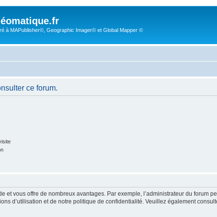
éomatique.fr
é à MAPublisher©, Geographic Imager© et Global Mapper ©
onsulter ce forum.
isite
on
pide et vous offre de nombreux avantages. Par exemple, l’administrateur du forum peu
s d’utilisation et de notre politique de confidentialité. Veuillez également consult