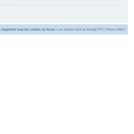
•
Supprimer tous les cookies du forum
• Les heures sont au format UTC [ Heure d’été ]