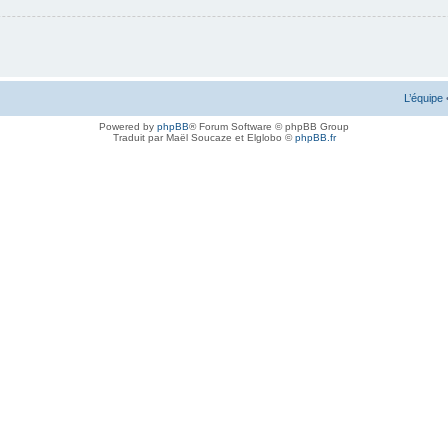
L’équipe
Powered by
phpBB
® Forum Software © phpBB Group
Traduit par Maël Soucaze et Elglobo ©
phpBB.fr