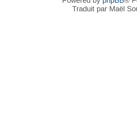
Powered by
phpBB
® F
Traduit par Maël S