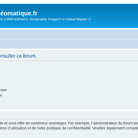
éomatique.fr
é à MAPublisher©, Geographic Imager© et Global Mapper ©
onsulter ce forum.
isite
on
pide et vous offre de nombreux avantages. Par exemple, l’administrateur du forum peu
s d’utilisation et de notre politique de confidentialité. Veuillez également consult