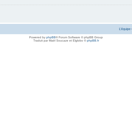
L’équipe
Powered by
phpBB
® Forum Software © phpBB Group
Traduit par Maël Soucaze et Elglobo ©
phpBB.fr