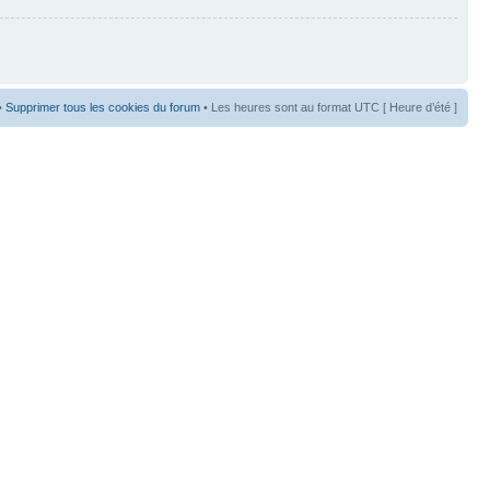
•
Supprimer tous les cookies du forum
• Les heures sont au format UTC [ Heure d’été ]