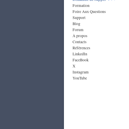
Formation
Foire Aux Questions
Support
Blog
Forum
À propos
Contacts
Références
LinkedIn
FaceBook
X
Instagram
YouTube