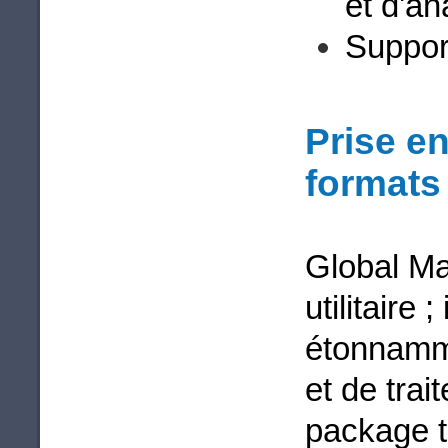
et d'an
Suppor
Prise e
formats
Global Ma
utilitaire 
étonnamme
et de tra
package t