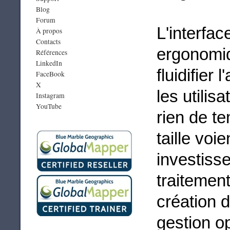
Blog
Forum
L'interface
À propos
Contacts
ergonomiq
Références
LinkedIn
fluidifier
FaceBook
X
les utilis
Instagram
YouTube
rien de t
taille voi
investiss
traitemen
création 
gestion o