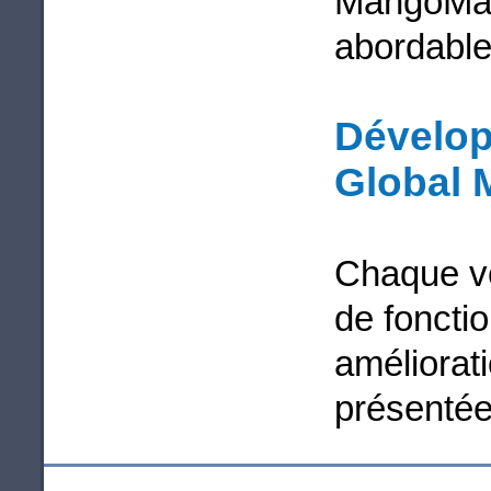
MangoMap,
abordable e
Dévelop
Global 
Chaque v
de fonctio
améliorati
présenté