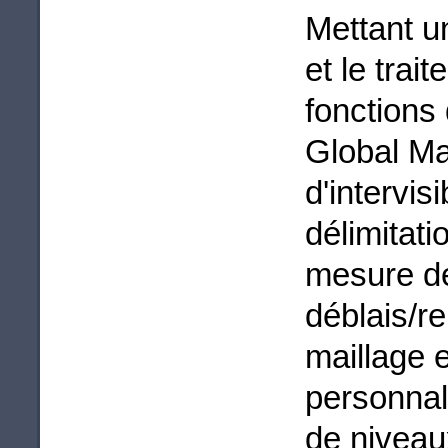
Mettant un
et le tra
fonctions 
Global Ma
d'intervisi
délimitati
mesure de
déblais/re
maillage e
personnal
de niveau