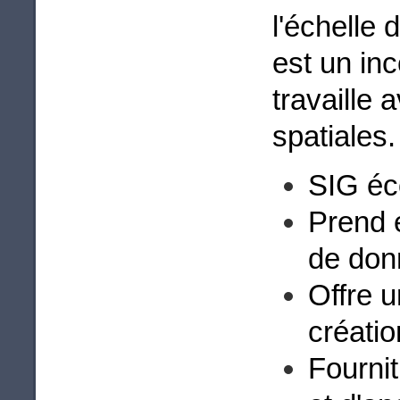
l'échelle 
est un in
travaille
spatiales.
SIG éco
Prend 
de don
Offre u
créatio
Fournit