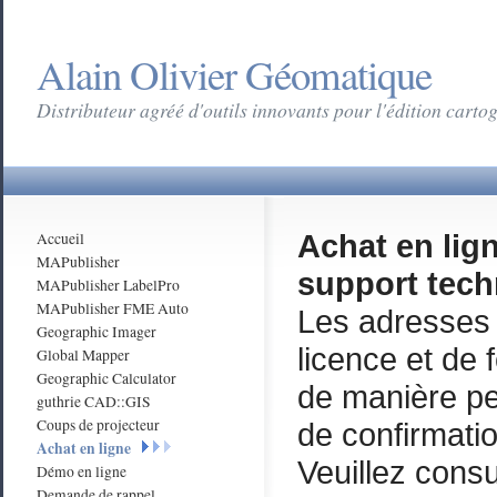
Alain Olivier Géomatique
Distributeur agréé d'outils innovants pour l'édition cart
Achat en lign
Accueil
MAPublisher
support tec
MAPublisher LabelPro
MAPublisher FME Auto
Les adresses 
Geographic Imager
licence et de
Global Mapper
Geographic Calculator
de manière p
guthrie CAD::GIS
Coups de projecteur
de confirmati
Achat en ligne
Veuillez consu
Démo en ligne
Demande de rappel