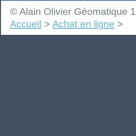
© Alain Olivier Géomatique
Accueil
>
Achat en ligne
>