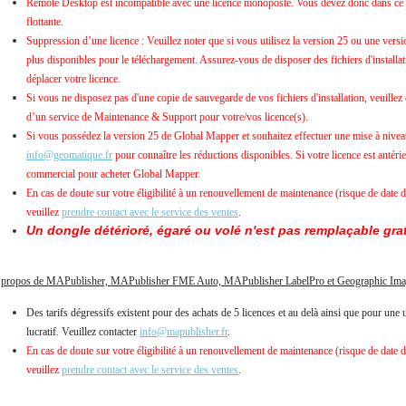
Remote Desktop est incompatible avec une licence monoposte. Vous devez donc dans ce ca
flottante.
Suppression d’une licence : Veuillez noter que si vous utilisez la version 25 ou une version
plus disponibles pour le téléchargement. Assurez-vous de disposer des fichiers d'installa
déplacer votre licence.
Si vous ne disposez pas d'une copie de sauvegarde de vos fichiers d'installation, veuillez
d’un service de Maintenance & Support pour votre/vos licence(s).
Si vous possédez la version 25 de Global Mapper et souhaitez effectuer une mise à niveau 
info@geomatique.fr
pour connaître les réductions disponibles. Si votre licence est antérie
commercial pour acheter Global Mapper.
En cas de doute sur votre éligibilité à un renouvellement de maintenance (risque de date 
veuillez
prendre contact avec le service des ventes
.
Un dongle détérioré, égaré ou volé n'est pas remplaçable gra
propos de MAPublisher, MAPublisher FME Auto, MAPublisher LabelPro et Geographic Ima
Des tarifs dégressifs existent pour des achats de 5 licences et au delà ainsi que pour une
lucratif. Veuillez contacter
info@mapublisher.fr
.
En cas de doute sur votre éligibilité à un renouvellement de maintenance (risque de date 
veuillez
prendre contact avec le service des ventes
.