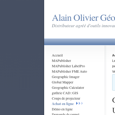
Alain Olivier Gé
Distributeur agréé d'outils innova
Accueil
A
MAPublisher
L
MAPublisher LabelPro
p
MAPublisher FME Auto
Ve
Geographic Imager
Global Mapper
Geographic Calculator
guthrie CAD::GIS
Coups de projecteur
Achat en ligne
Démo en ligne
Demande de rappel