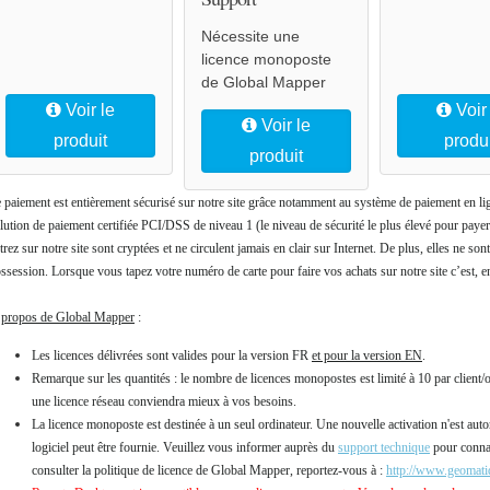
Nécessite une
licence monoposte
de Global Mapper
Voir le
Voir
Voir le
produit
produ
produit
 paiement est entièrement sécurisé sur notre site grâce notamment au système de paiement en lign
lution de paiement certifiée PCI/DSS de niveau 1 (le niveau de sécurité le plus élevé pour paye
trez sur notre site sont cryptées et ne circulent jamais en clair sur Internet. De plus, elles ne son
ssession. Lorsque vous tapez votre numéro de carte pour faire vos achats sur notre site c’est, en 
propos de Global Mapper
:
Les licences délivrées sont valides pour la version FR
et pour la version EN
.
Remarque sur les quantités : le nombre de licences monopostes est limité à 10 par client/
une licence réseau conviendra mieux à vos besoins.
La licence monoposte est destinée à un seul ordinateur. Une nouvelle activation n'est auto
logiciel peut être fournie. Veuillez vous informer auprès du
support technique
pour connaî
consulter la politique de licence de Global Mapper, reportez-vous à :
http://www.geomatiq