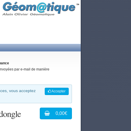
enance
 envoyées par e-mail de manière
vices, vous acceptez
Accepter
 dongle
0,00€