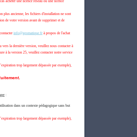
s acheter une licence réseau ou une licence
 plus ancienne, les fichiers d'installation ne sont
tion de votre version avant de supprimer et de
 contacter
info@geomatique.fr
à propos de l'achat
vers la dernière version, veuillez nous contacter à
ure à la version 25, veuillez contacter notre service
d’expiration trop largement dépassée par exemple),
tuitement.
ger
:
 utilisation dans un contexte pédagogique sans but
d’expiration trop largement dépassée par exemple),