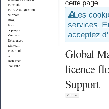
cette page.
Formation
Foire Aux Questions
Les cookie
Support
Blog
services. E
Forum
À propos
acceptez d'
Contacts
Références
LinkedIn
Global Ma
FaceBook
X
Instagram
licence fl
YouTube
Support
Retour