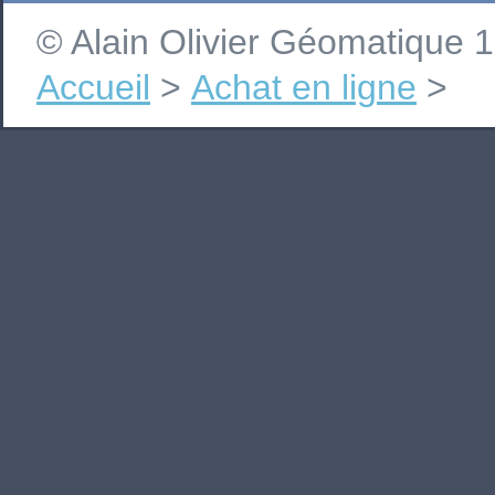
© Alain Olivier Géomatique
Accueil
>
Achat en ligne
>