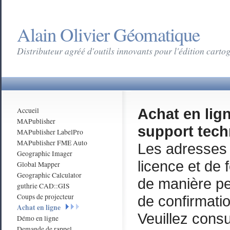
Alain Olivier Géomatique
Distributeur agréé d'outils innovants pour l'édition cart
Achat en lign
Accueil
MAPublisher
support tec
MAPublisher LabelPro
MAPublisher FME Auto
Les adresses 
Geographic Imager
licence et de
Global Mapper
Geographic Calculator
de manière p
guthrie CAD::GIS
Coups de projecteur
de confirmati
Achat en ligne
Veuillez consu
Démo en ligne
Demande de rappel