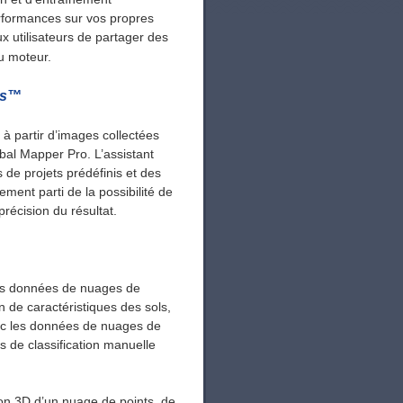
erformances sur vos propres
 utilisateurs de partager des
u moteur.
ts™
à partir d’images collectées
bal Mapper Pro. L’assistant
 de projets prédéfinis et des
ement parti de la possibilité de
récision du résultat.
les données de nuages ​​de
on de caractéristiques des sols,
ec les données de nuages ​​de
s de classification manuelle
tion 3D d’un nuage de points, de