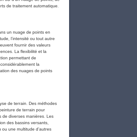
orts de traitement automatique.
t dans un nuage de points en
tude, l’intensité ou tout autre
 peuvent fournir des valeurs
ences. La flexibilité et la
ction permettant de
t considérablement la
cation des nuages ​​de points
yse de terrain. Des méthodes
peinture de terrain pour
ées de diverses manières. Les
ion des bassins versants,
u ou une multitude d’autres