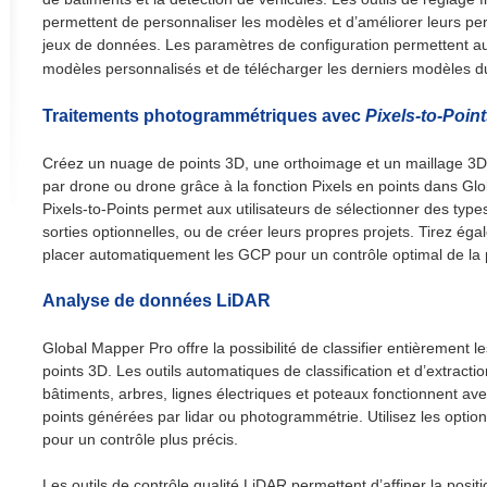
permettent de personnaliser les modèles et d’améliorer leurs p
jeux de données. Les paramètres de configuration permettent aux
modèles personnalisés et de télécharger les derniers modèles d
Traitements photogrammétriques avec
Pixels-to-Poin
Créez un nuage de points 3D, une orthoimage et un maillage 3D 
par drone ou drone grâce à la fonction Pixels en points dans Glo
Pixels-to-Points permet aux utilisateurs de sélectionner des types
sorties optionnelles, ou de créer leurs propres projets. Tirez égal
placer automatiquement les GCP pour un contrôle optimal de la p
Analyse de données LiDAR
Global Mapper Pro offre la possibilité de classifier entièrement 
points 3D. Les outils automatiques de classification et d’extracti
bâtiments, arbres, lignes électriques et poteaux fonctionnent av
points générées par lidar ou photogrammétrie. Utilisez les option
pour un contrôle plus précis.
Les outils de contrôle qualité LiDAR permettent d’affiner la posi