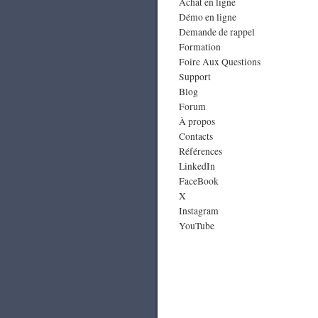
Achat en ligne
Démo en ligne
Demande de rappel
Formation
Foire Aux Questions
Support
Blog
Forum
À propos
Contacts
Références
LinkedIn
FaceBook
X
Instagram
YouTube