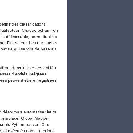
éfinir des classifications
’utilisateur. Chaque échantillon
ets définissable, permettant de
r l’utilisateur. Les attributs et
gnature qui servira de base au
îtront dans la liste des entités
lasses d’entités intégrées,
isées peuvent être enregistrées
nt désormais automatiser leurs
s remplacer Global Mapper
scripts Python peuvent être
, et exécutés dans l’interface