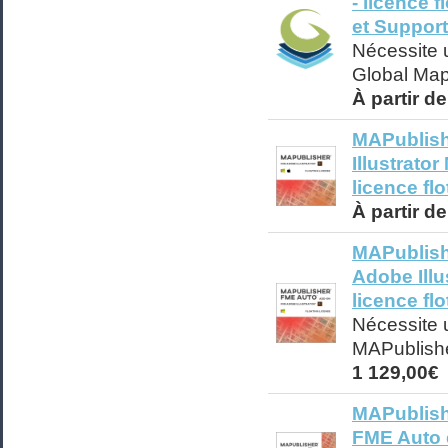
- licence 
et Support
Nécessite u
Global Ma
À partir d
MAPublish
Illustrato
licence flo
À partir d
MAPublish
Adobe Illu
licence flo
Nécessite 
MAPublish
1 129,00€
MAPublish
FME Auto 