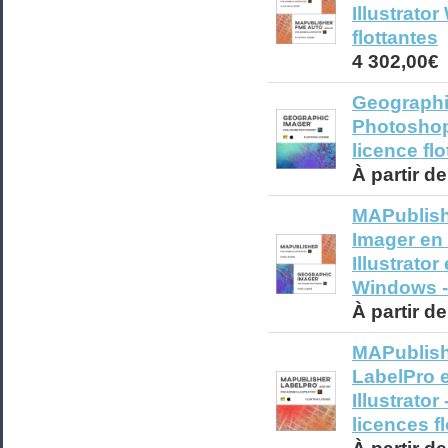
Illustrato
flottantes
4 302,00€
Geographi
Photoshop
licence flo
À partir d
MAPublish
Imager en
Illustrato
Windows - 
À partir d
MAPublish
LabelPro 
Illustrato
licences f