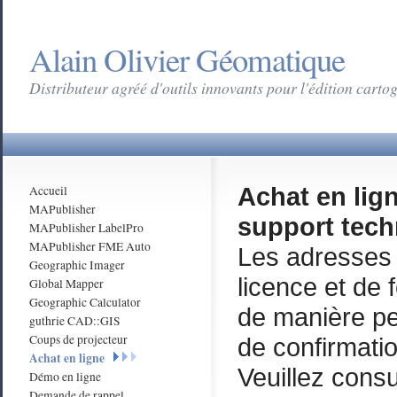
Alain Olivier Géomatique
Distributeur agréé d'outils innovants pour l'édition cart
Achat en lign
Accueil
MAPublisher
support tec
MAPublisher LabelPro
MAPublisher FME Auto
Les adresses 
Geographic Imager
licence et de
Global Mapper
Geographic Calculator
de manière p
guthrie CAD::GIS
Coups de projecteur
de confirmati
Achat en ligne
Veuillez consu
Démo en ligne
Demande de rappel