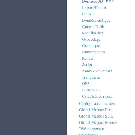
Données 3D
Import/Export
LiDAR
Données en ligne
Google Earth
Rectification
Géocodage
Graphiques
Numérisation
Rendu
Script
Analyse de terrain
Traitement
GPS
Impression
Calculatrice raster
Configuration requise
Global Mapper Pro
Global Mapper SDK
Global Mapper Mobile
Téléchargement