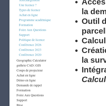
Accès 
Téléchargement
Une licence ?
la de
Types de licence
Achat en ligne
Outil 
Programme académique
Formation
parcel
Foire Aux Questions
Support
Calcu
Politique de licence
Conférence 2026
Créati
Conférence 2023
Conférence 2020
la sur
Geographic Calculator
guthrie CAD::GIS
Intégr
Coups de projecteur
Achat en ligne
Calcul
Démo en ligne
Demande de rappel
Formation
Foire Aux Questions
Support
Blog