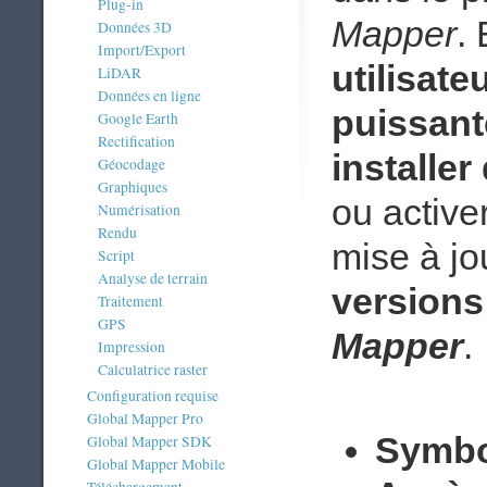
Plug-in
Mapper
.
Données 3D
Import/Export
utilisate
LiDAR
Données en ligne
puissant
Google Earth
Rectification
installer
Géocodage
Graphiques
ou active
Numérisation
Rendu
mise à jo
Script
Analyse de terrain
versions
Traitement
GPS
Mapper
.
Impression
Calculatrice raster
Configuration requise
Global Mapper Pro
Symbo
Global Mapper SDK
Global Mapper Mobile