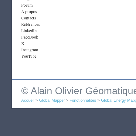
Forum
À propos
Contacts
Références
LinkedIn
FaceBook
X
Instagram
YouTube
© Alain Olivier Géomatiq
Accueil
>
Global Mapper
>
Fonctionnalités
>
Global Energy Map