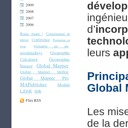
dévelo
2009
2008
ingénieu
2007
2006
d’
incorp
Bonne Année !
Communiqué de
technol
Conférence
presse
Formation en
Formation sur site
ligne
leurs
ap
geodatadays
Geographic
Geographic
Calculator
Global Mapper
Imager
Global Mapper Mobile
Princip
Global Mapper Pro
MAPublisher
Global
Module
LiDAR
SDK
Flux RSS
Les mise
de la de