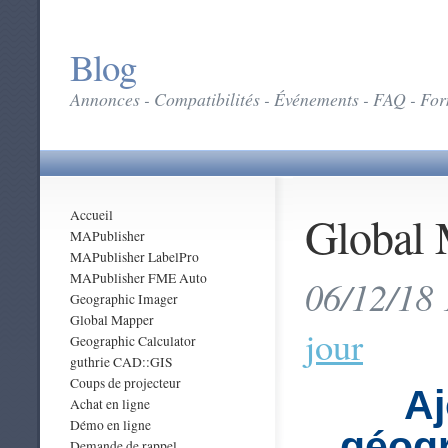
Blog
Annonces - Compatibilités - Événements - FAQ - Form
Global
Accueil
MAPublisher
MAPublisher LabelPro
MAPublisher FME Auto
06/12/18 
Geographic Imager
Global Mapper
jour
Geographic Calculator
guthrie CAD::GIS
Coups de projecteur
Aj
Achat en ligne
Démo en ligne
géogr
Demande de rappel