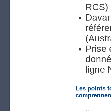
RCS) 
Davan
référ
(Austr
Prise 
donné
ligne
Les points 
comprennent