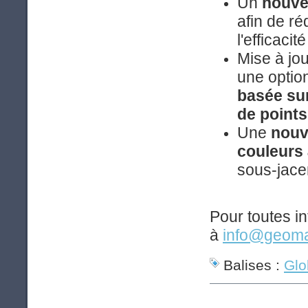
Un
nouvel
afin de réd
l'efficacité
Mise à jou
une optio
basée sur
de points
Une
nouv
couleurs 
sous-jace
Pour toutes i
à
info@geomat
Balises :
Glo