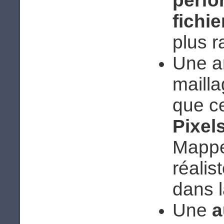
perfo
fichie
plus r
Une a
maill
que ce
Pixel
Mappe
réalis
dans l
Une
a