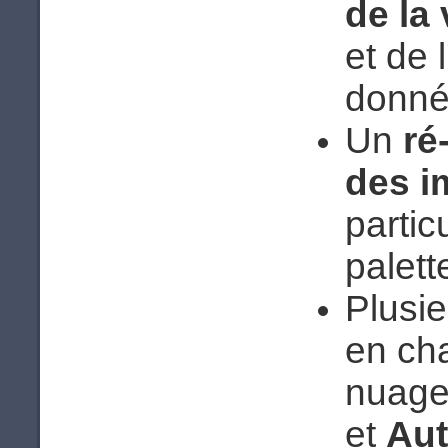
de la 
et de 
donné
Un
ré
des i
partic
palett
Plusie
en ch
nuages
et
Au