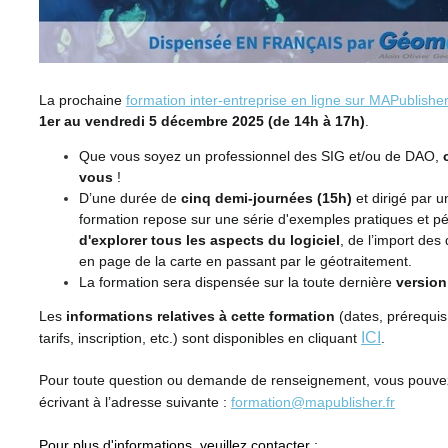
La prochaine
formation inter-entreprise en ligne sur MAPublishe
1er au vendredi 5 décembre 2025 (de 14h à 17h)
.
Que vous soyez un professionnel des SIG et/ou de DAO,
vous
!
D’une durée de
cinq demi-journées (15h)
et dirigé par u
formation repose sur une série d'exemples pratiques et 
d'explorer tous les aspects du logiciel
, de l’import des
en page de la carte en passant par le géotraitement.
La formation sera dispensée sur la toute dernière
version
Les
informations relatives à cette formation
(dates, prérequis
ICI
tarifs, inscription, etc.) sont disponibles en cliquant
.
Pour toute question ou demande de renseignement, vous pouvez
écrivant à l’adresse suivante :
formation@mapublisher.fr
Pour plus d'informations, veuillez contacter :