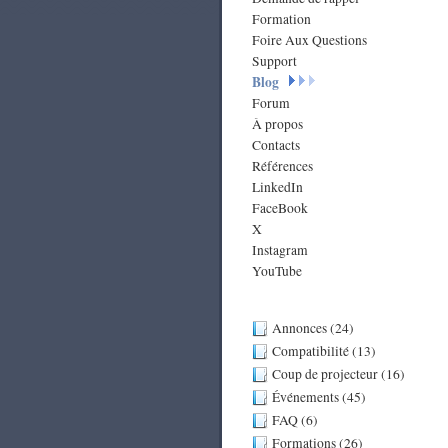
Formation
Foire Aux Questions
Support
Blog
Forum
À propos
Contacts
Références
LinkedIn
FaceBook
X
Instagram
YouTube
Annonces (24)
Compatibilité (13)
Coup de projecteur (16)
Événements (45)
FAQ (6)
Formations (26)