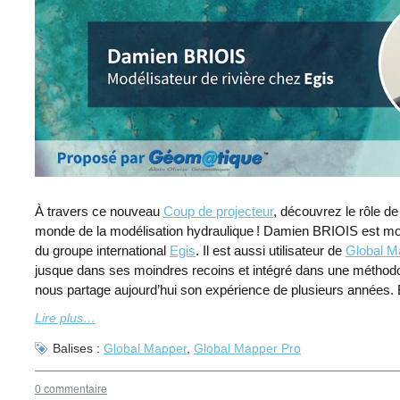
À travers ce nouveau
Coup de projecteur
, découvrez le rôle d
monde de la modélisation hydraulique ! Damien BRIOIS est modé
du groupe international
Egis
. Il est aussi utilisateur de
Global M
jusque dans ses moindres recoins et intégré dans une méthodolo
nous partage aujourd’hui son expérience de plusieurs années. 
Lire plus…
Balises :
Global Mapper
,
Global Mapper Pro
0 commentaire