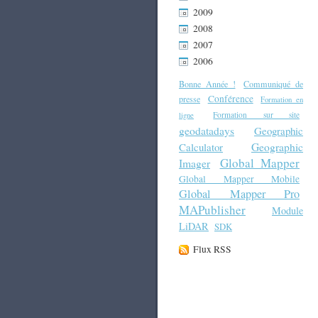
2009
2008
2007
2006
Bonne Année !
Communiqué de
Conférence
presse
Formation en
Formation sur site
ligne
geodatadays
Geographic
Geographic
Calculator
Global Mapper
Imager
Global Mapper Mobile
Global Mapper Pro
MAPublisher
Module
LiDAR
SDK
Flux RSS