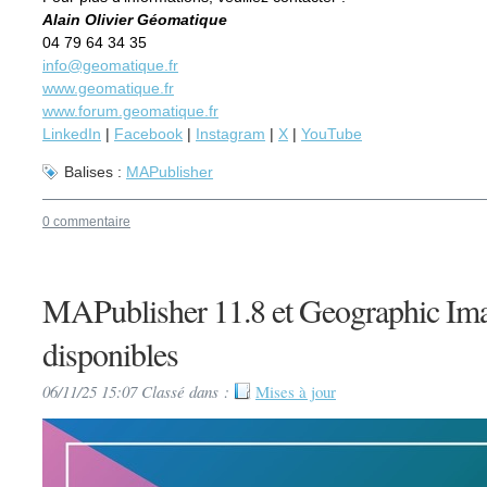
Alain Olivier Géomatique
04 79 64 34 35
info@geomatique.fr
www.geomatique.fr
www.forum.geomatique.fr
LinkedIn
|
Facebook
|
Instagram
|
X
|
YouTube
Balises :
MAPublisher
0 commentaire
MAPublisher 11.8 et Geographic Ima
disponibles
06/11/25 15:07 Classé dans :
Mises à jour