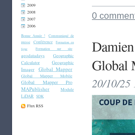
2009
2008
0 comment
2007
2006
Bonne Année !
Communiqué de
Damien 
Conférence
presse
Formation en
Formation sur site
ligne
geodatadays
Geographic
Global 
Geographic
Calculator
Global Mapper
Imager
Global Mapper Mobile
20/10/25 
Global Mapper Pro
MAPublisher
Module
LiDAR
SDK
Flux RSS