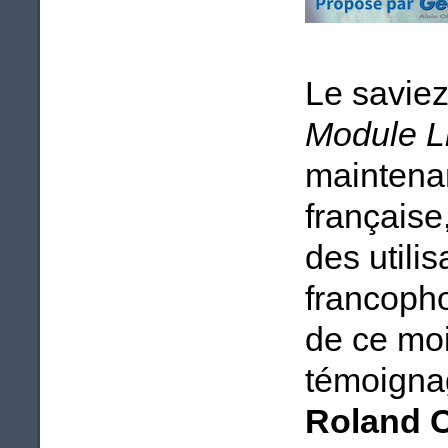
Le savie
Module 
maintenan
française
des utili
francoph
de ce moi
témoignag
Roland