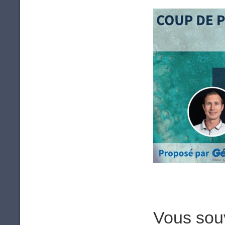
V
ous sou