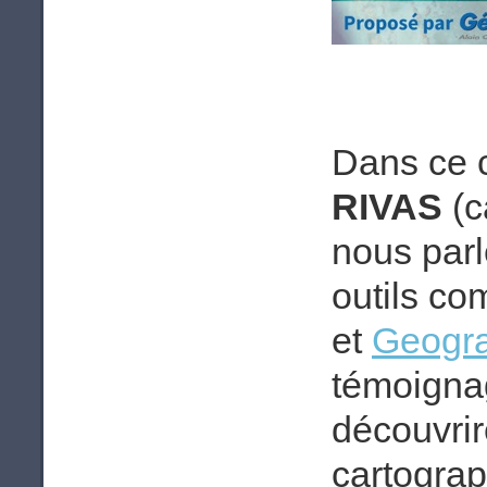
Dans ce 
RIVAS
(c
nous par
outils co
et
Geogra
témoignag
découvri
cartograp