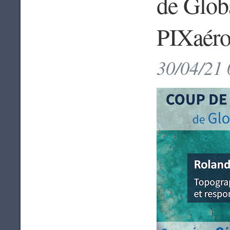
de Glob
PIXaér
30/04/21 