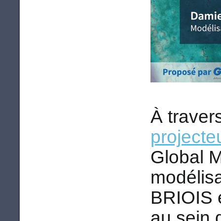
À trave
projecte
Global 
modélisa
BRIOIS e
au sein 