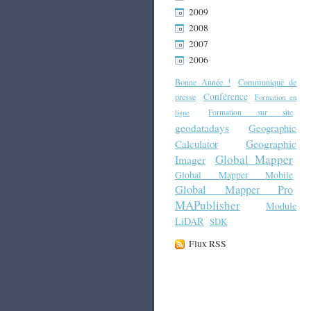
2009
2008
2007
2006
Bonne Année !
Communiqué de
Conférence
presse
Formation en
Formation sur site
ligne
geodatadays
Geographic
Geographic
Calculator
Global Mapper
Imager
Global Mapper Mobile
Global Mapper Pro
MAPublisher
Module
LiDAR
SDK
Flux RSS