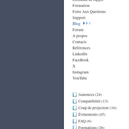
Formation
Foire Aux Questions
Support
Blog
Forum
À propos
Contacts
Références
LinkedIn
FaceBook
X
Instagram
YouTube
Annonces (24)
Compatibilité (13)
Coup de projecteur (16)
Événements (45)
FAQ (6)
Formations (26)