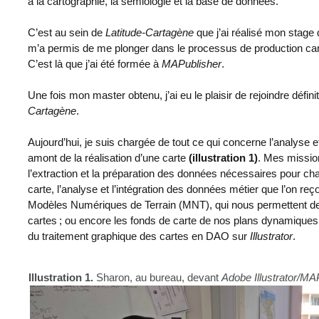
à la cartographie, la sémiologie et la base de données.
C’est au sein de
Latitude-Cartagène
que j’ai réalisé mon stage
m’a permis de me plonger dans le processus de production car
C’est là que j’ai été formée à
MAPublisher
.
Une fois mon master obtenu, j’ai eu le plaisir de rejoindre défin
Cartagène
.
Aujourd’hui, je suis chargée de tout ce qui concerne l’analyse 
amont de la réalisation d’une carte
(illustration 1)
. Mes mission
l’extraction et la préparation des données nécessaires pour c
carte, l’analyse et l’intégration des données métier que l’on reço
Modèles Numériques de Terrain (MNT), qui nous permettent de r
cartes ; ou encore les fonds de carte de nos plans dynamiques. 
du traitement graphique des cartes en DAO sur
Illustrator
.
Illustration 1.
Sharon, au bureau, devant
Adobe Illustrator/MA